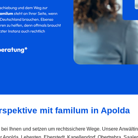
rspektive mit familum in Apolda
ch bei Ihnen und setzen um rechtssichere Wege. Unsere Anwälti
r Apolda, Lehesten, Eberstedt, Kapellendorf, Obertrebra, Saalep