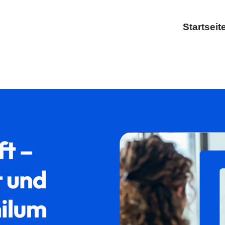
Startseit
fenthaltsrecht, Ausländerrecht, Asylrecht, Abschiebung. Lief
i 𝐟𝐚𝐦𝐢𝐥𝐮𝐦 – Ihr Rechtsanwalt. Ihr Ziel ist unsere Richt