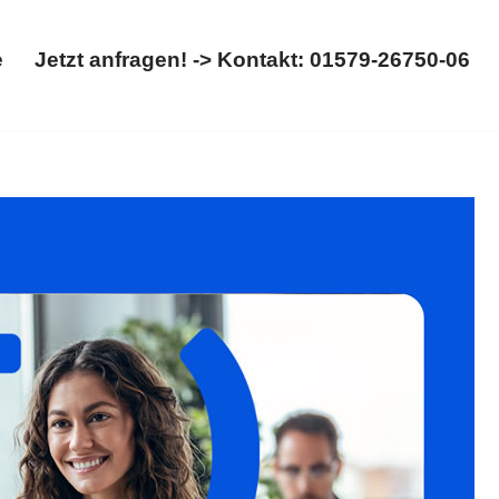
e
Jetzt anfragen! -> Kontakt: 01579-26750-06
Startseite
Jetzt anfragen! -> Kontakt: 01579-26750-06
cht, Abschiebung.
𝐟𝐚𝐦𝐢𝐥𝐮𝐦, Ihr Rechtsanwalt:
n Sie nicht, uns zu kontaktieren ✉.