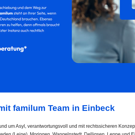
 mit familum Team in Einbeck
nd um Asyl, verantwortungsvoll und mit rechtssicheren Konzept
Freden (Leine), Moringen, Wangelnstedt, Delligsen, Lenne und 