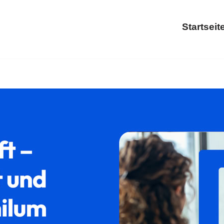
Startseit
Migrationsrecht und ✓Asylrecht, Aufenthaltsrecht, Ausländerre
haltsrecht als auch ✓Abschiebung für 37574 Einbeck. Zöger