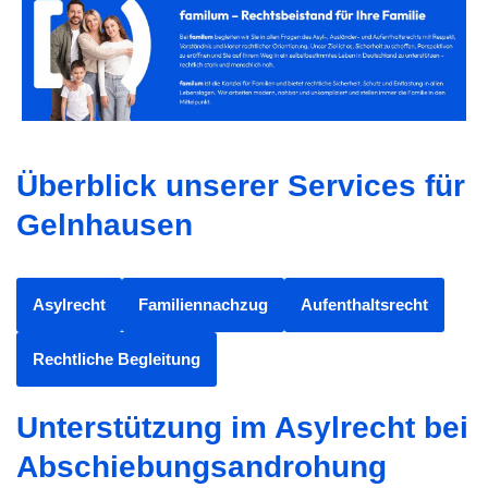
Überblick unserer Services für
Gelnhausen
Asylrecht
Familiennachzug
Aufenthaltsrecht
Rechtliche Begleitung
Unterstützung im Asylrecht bei
Abschiebungsandrohung