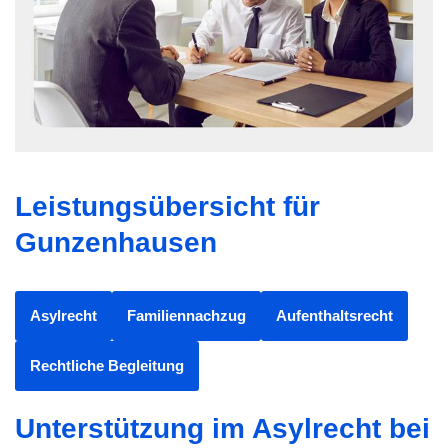
Leistungsübersicht für
Gunzenhausen
Asylrecht
Familiennachzug
Aufenthaltsrecht
Rechtliche Begleitung
Unterstützung im Asylrecht bei