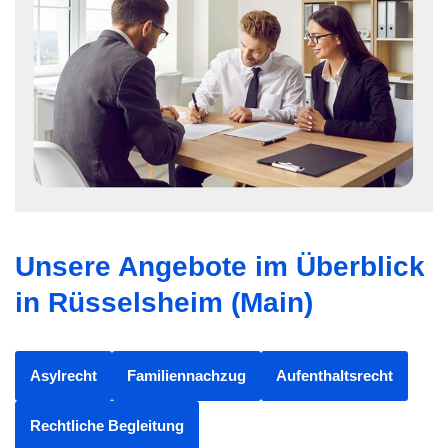
Unsere Angebote im Überblick
in Rüsselsheim (Main)
Asylrecht
Familiennachzug
Aufenthaltsrecht
Rechtliche Begleitung