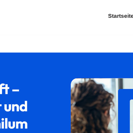
Startseit
echt oder ✓Aufenthaltsrecht, Asylrecht, Ausländerrecht, Absc
ebung in Sprockhövel.
𝐟𝐚𝐦𝐢𝐥𝐮𝐦, Ihr Rechtsanwalt. Bes