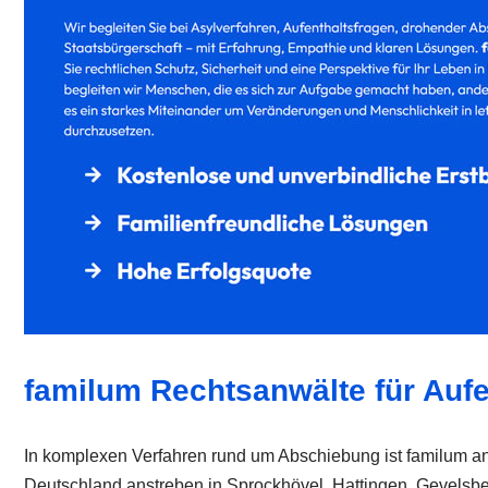
familum Rechtsanwälte für Aufe
In komplexen Verfahren rund um Abschiebung ist familum an I
Deutschland anstreben in Sprockhövel, Hattingen, Gevelsberg