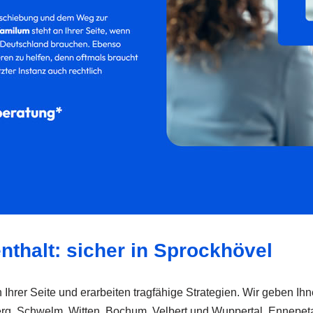
nthalt: sicher in Sprockhövel
hrer Seite und erarbeiten tragfähige Strategien. Wir geben Ihn
, Schwelm, Witten, Bochum, Velbert und Wuppertal, Ennepetal, W