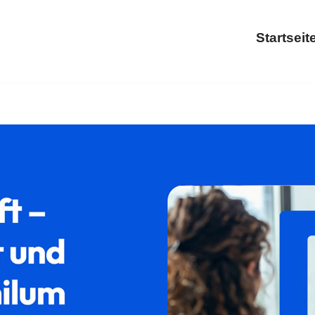
Startseit
ht oder ✓Ausländerrecht, Aufenthaltsrecht, Asylrecht, Abschie
ng.
𝐟𝐚𝐦𝐢𝐥𝐮𝐦, Ihr Rechtsanwalt. Mit uns erreichen Sie Ihre Z