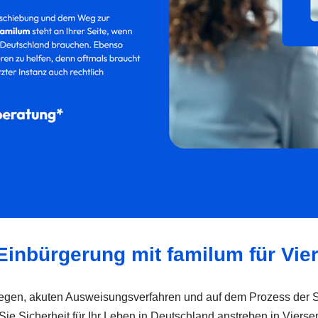
 Einbürgerung mit familum für Vie
nliegen, akuten Ausweisungsverfahren und auf dem Prozess der 
Sie Sicherheit für Ihr Leben in Deutschland anstreben in Vier