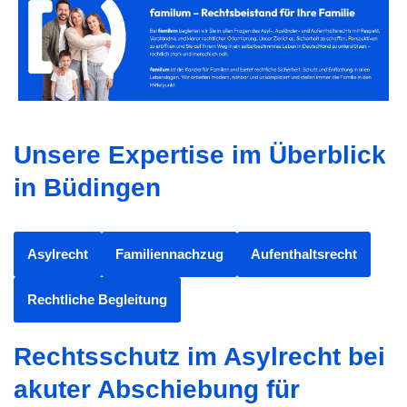
Unsere Expertise im Überblick
in Büdingen
Asylrecht
Familiennachzug
Aufenthaltsrecht
Rechtliche Begleitung
Rechtsschutz im Asylrecht bei
akuter Abschiebung für