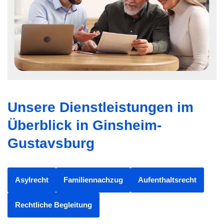
Unsere Dienstleistungen im
Überblick in Ginsheim-
Gustavsburg
Asylrecht
Familiennachzug
Aufenthaltsrecht
Rechtliche Begleitung