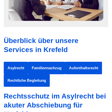
Überblick über unsere
Services in Krefeld
Asylrecht
Familiennachzug
Aufenthaltsrecht
Rechtliche Begleitung
Rechtsschutz im Asylrecht bei
akuter Abschiebung für